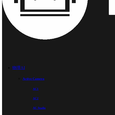
物理AI
Active Camera
AC1
AC2
AC Studio