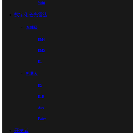
Wiki
数字化激光雷达
车规级
EM4
EMX
E1
机器人
E2
E1R
Airy
Fairy
开发者