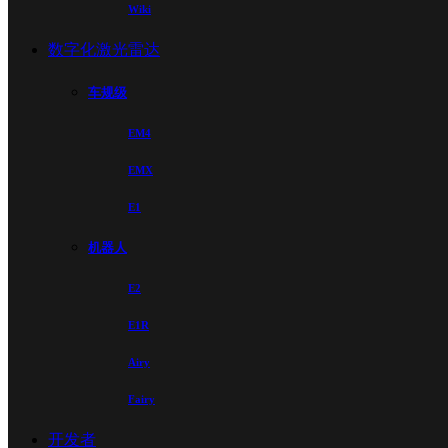
Wiki
数字化激光雷达
车规级
EM4
EMX
E1
机器人
E2
E1R
Airy
Fairy
开发者