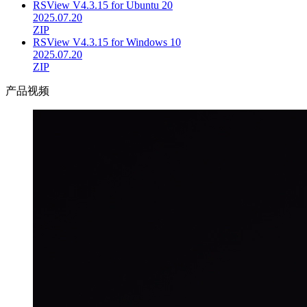
RSView V4.3.15 for Ubuntu 20
2025.07.20
ZIP
RSView V4.3.15 for Windows 10
2025.07.20
ZIP
产品视频