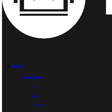
物理AI
Active Camera
AC1
AC2
AC Studio