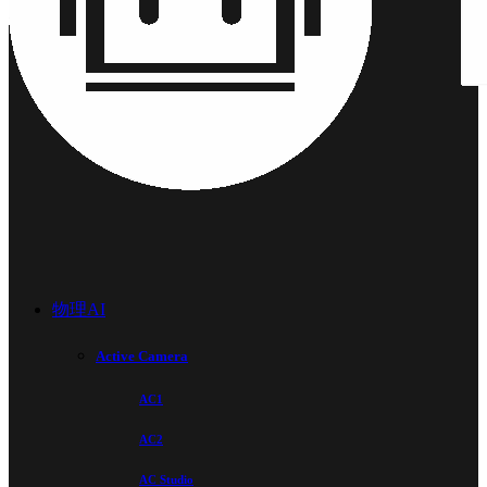
物理AI
Active Camera
AC1
AC2
AC Studio