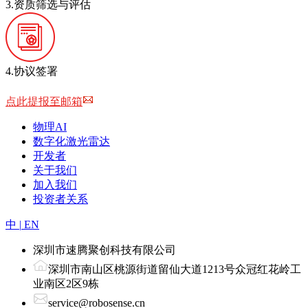
3.资质筛选与评估
4.协议签署
下载申请表模板
点此提报至邮箱
物理AI
数字化激光雷达
开发者
关于我们
加入我们
投资者关系
中
|
EN
深圳市速腾聚创科技有限公司
深圳市南山区桃源街道留仙大道1213号众冠红花岭工
业南区2区9栋
service@robosense.cn