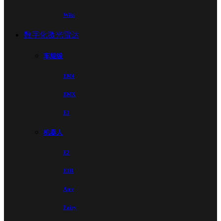
Wiki
数字化激光雷达
车规级
EM4
EMX
E1
机器人
E2
E1R
Airy
Fairy