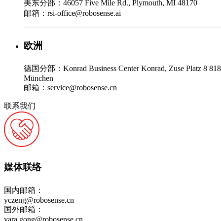
美东分部：46057 Five Mile Rd., Plymouth, MI 48170
邮箱：rsi-office@robosense.ai
欧洲
德国分部：Konrad Business Center Konrad, Zuse Platz 8 81
München
邮箱：service@robosense.cn
联系我们
媒体联络
国内邮箱：
yczeng@robosense.cn
国外邮箱：
yara.gong@robosense.cn