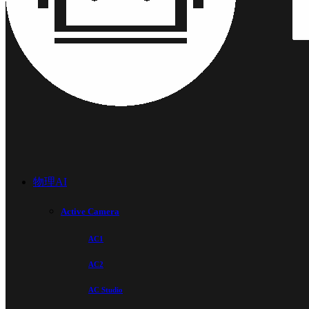
物理AI
Active Camera
AC1
AC2
AC Studio